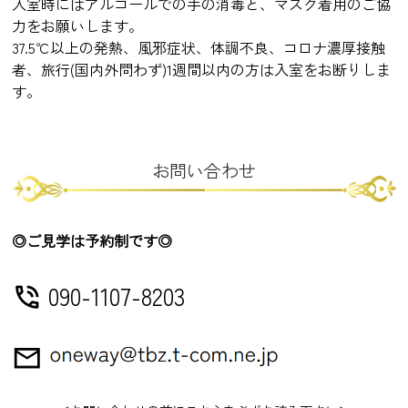
入室時にはアルコールでの手の消毒と、マスク着用のご協
す！
力をお願いします。
37.5℃以上の発熱、風邪症状、体調不良、コロナ濃厚接触
2026.3.20
「（仮名）サムライくん」ご家族募集中で
子犬情報
者、旅行(国内外問わず)1週間以内の方は入室をお断りしま
す！
す。
2026.3.20
「（仮名）キングくん」ご家族募集中です！
子犬情報
2026.2.15
「（仮名）コナンくん」ご家族決まりまし
子犬情報
た！
お問い合わせ
2026.1.15
「2025年10月27日生まれ女の子」ご家族募集
子犬情報
中です！
◎ご見学は予約制です◎
2025.12.18
「（仮名）シェリーちゃん」ご家族決まりま
子犬情報
した！
090-1107-8203
phone_in_talk
2025.11.17
「（仮名）ぱんこちゃん」ご家族決まりまし
子犬情報
た！
mail_outline
2025.11.13
「（仮名）こむぎくん」ご家族募集中です！
子犬情報
2025.11.13
「（仮名）コナンくん」ご家族募集中です！
子犬情報