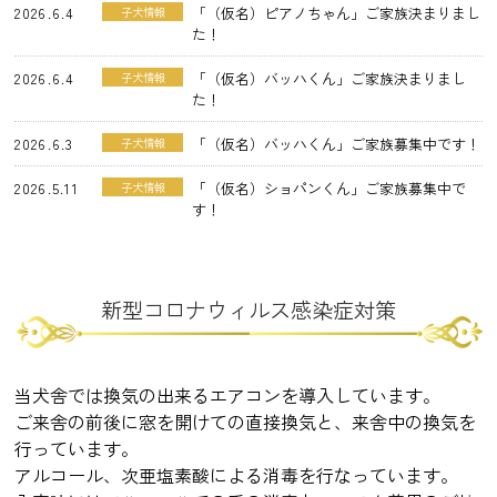
2026.6.4
「（仮名）ピアノちゃん」ご家族決まりまし
子犬情報
た！
2026.6.4
「（仮名）バッハくん」ご家族決まりまし
子犬情報
た！
2026.6.3
「（仮名）バッハくん」ご家族募集中です！
子犬情報
2026.5.11
「（仮名）ショパンくん」ご家族募集中で
子犬情報
す！
2026.5.11
「（仮名）ピアノちゃん」ご家族募集中で
子犬情報
す！
新型コロナウィルス感染症対策
2026.5.2
「（仮名）クロミちゃん」ご家族決まりまし
子犬情報
た！
2026.4.20
「（仮名）ユキちゃん」ご家族募集中です！
子犬情報
当犬舎では換気の出来るエアコンを導入しています。
ご来舎の前後に窓を開けての直接換気と、来舎中の換気を
2026.4.20
「（仮名）サムライくん」ご家族決まりまし
子犬情報
行っています。
た！
アルコール、次亜塩素酸による消毒を行なっています。
2026.3.20
「（仮名）クロミちゃん」ご家族募集中で
子犬情報