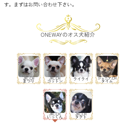
す。まずは
お問い合わせ
下さい。
ONEWAYのオス犬紹介
JKC.CH
JKC.CH
ジュニア.CH
ライライ
まつり
コットン
タイム
JKC.CH
JKC.CH
いっくん
タクト