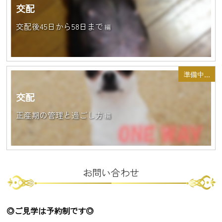
交配
交配後45日から58日まで
編
準備中...
交配
正産期の管理と過ごし方
編
お問い合わせ
◎ご見学は予約制です◎