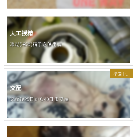
人工授精
凍結(冷凍)精子を使用
編
準備中...
交配
交配後25日から40日まで
編