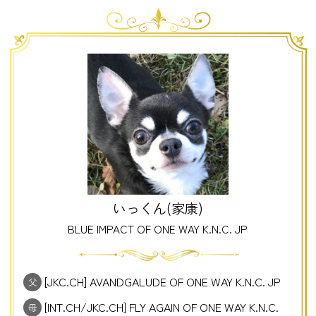
いっくん(家康)
BLUE IMPACT OF ONE WAY K.N.C. JP
[JKC.CH] AVANDGALUDE OF ONE WAY K.N.C. JP
父
[INT.CH/JKC.CH] FLY AGAIN OF ONE WAY K.N.C.
母