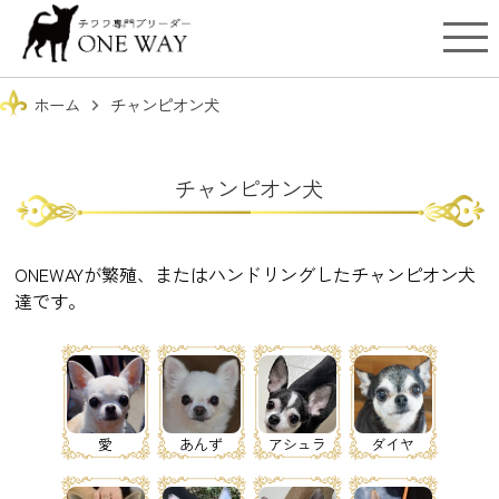
ホーム
チャンピオン犬
chevron_right
チャンピオン犬
ONEWAYが繁殖、またはハンドリングしたチャンピオン犬
達です。
愛
あんず
アシュラ
ダイヤ