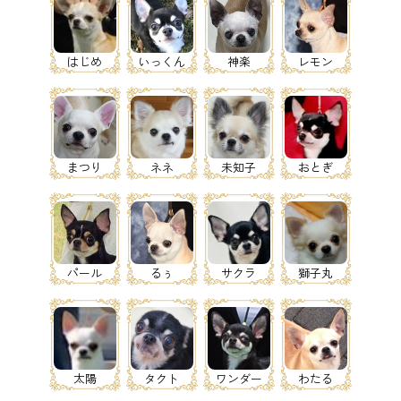
はじめ
いっくん
神楽
レモン
まつり
ネネ
未知子
おとぎ
パール
るぅ
サクラ
獅子丸
太陽
タクト
ワンダー
わたる