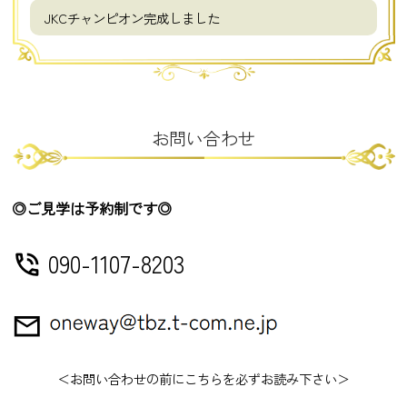
JKCチャンピオン完成しました
お問い合わせ
◎ご見学は予約制です◎
090-1107-8203
phone_in_talk
mail_outline
＜お問い合わせの前にこちらを必ずお読み下さい＞