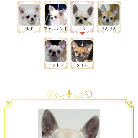
ゆず
フェルナンド
ナラ
りんりん
コットン
タイム