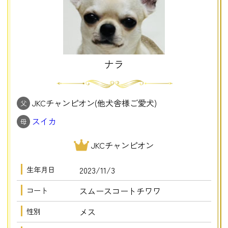
ナラ
JKCチャンピオン(他犬舎様ご愛犬)
父
スイカ
母
JKCチャンピオン
生年月日
2023/11/3
コート
スムースコートチワワ
性別
メス