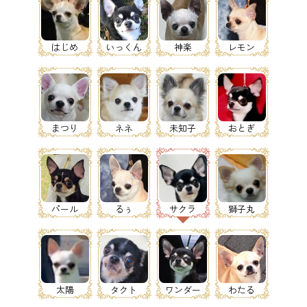
はじめ
いっくん
神楽
レモン
まつり
ネネ
未知子
おとぎ
パール
るぅ
サクラ
獅子丸
太陽
タクト
ワンダー
わたる