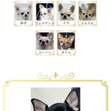
ゆず
フェルナンド
ナラ
りんりん
コットン
タイム