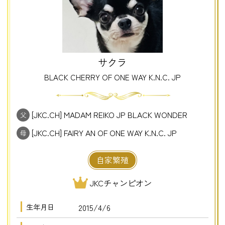
サクラ
BLACK CHERRY OF ONE WAY K.N.C. JP
[JKC.CH] MADAM REIKO JP BLACK WONDER
父
[JKC.CH] FAIRY AN OF ONE WAY K.N.C. JP
母
自家繁殖
JKCチャンピオン
生年月日
2015/4/6