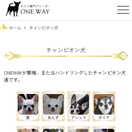
ホーム
チャンピオン犬
chevron_right
チャンピオン犬
ONEWAYが繁殖、またはハンドリングしたチャンピオン犬
達です。
愛
あんず
アシュラ
ダイヤ