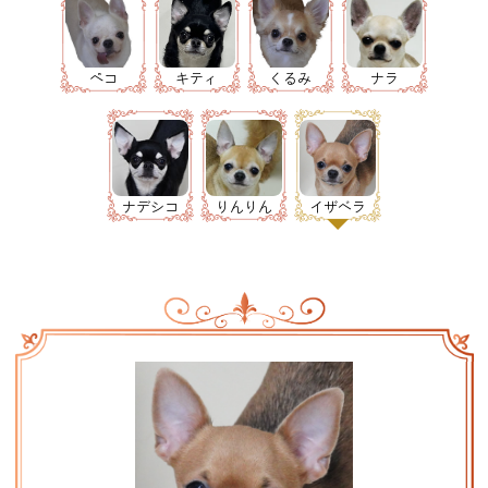
ペコ
キティ
くるみ
ナラ
ナデシコ
りんりん
イザベラ