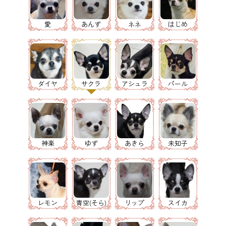
愛
あんず
ネネ
はじめ
ダイヤ
サクラ
アシュラ
パール
神楽
ゆず
あきら
未知子
レモン
青空(そら)
リップ
スイカ