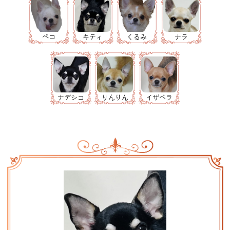
ペコ
キティ
くるみ
ナラ
ナデシコ
りんりん
イザベラ